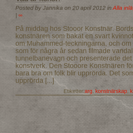
Posted by Jannika on 20 april 2012 in
Alla inl
|
∞
På middag hos Stooor Konstnär. Bord
konstnären som bakat en svart kvinnotå
om Muhammed-teckningarna, och om 
som för några år sedan filmade vandal
tunnelbanevagn och presenterade det 
konstverk. Den Stooore Konstnären för
bara bra om folk blir upprörda. Det som 
upprörda [...]
Etiketter:
arg
,
konstnärskap
,
k